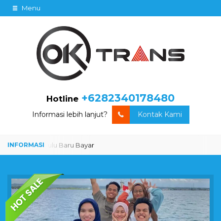
Menu
+6282340178480
Hotline
Informasi lebih lanjut?
Kontak Kami
yar
Trip Dulu Baru Bayar