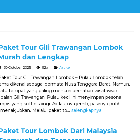
Paket Tour Gili Trawangan Lombok
Murah dan Lengkap
30 October 2025
92x
Artikel
Paket Tour Gili Trawangan Lombok – Pulau Lombok telah
lama dikenal sebagai permata Nusa Tenggara Barat. Namun,
satu tempat yang paling mencuri perhatian wisatawan
adalah Gili Trawangan. Pulau kecil ini menyimpan pesona
tropis yang sulit disaingi. Air lautnya jernih, pasirnya putih
menakjubkan. Melalui paket to...
selengkapnya
Paket Tour Lombok Dari Malaysia