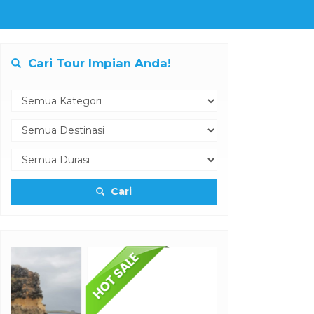
Cari Tour Impian Anda!
Cari