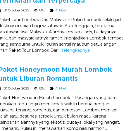
Termurah dan Terpercaya
30 October 2025
80x
Artikel
Paket Tour Lombok Dari Malaysia – Pulau Lombok selalu jadi
destinasi impian bagi wisatawan Asia Tenggara, terutama
wisatawan asal Malaysia. Alamnya masih alami, budayanya
Trip Pantai Pink
unik, dan masyarakatnya ramah, menjadikan Lombok tempat
Lombok
1 Hari
yang sempurna untuk liburan santai maupun petualangan
Rp 375.000
/ pax
ilihan Paket Tour Lombok Dar...
selengkapnya
Paket Honeymoon Murah Lombok
untuk Liburan Romantis
30 October 2025
89x
Artikel
Paket Honeymoon Murah Lombok – Pasangan yang baru
menikah tentu ingin menikmati waktu berdua dengan
suasana tenang, romantis, dan berkesan. Lombok menjadi
salah satu destinasi terbaik untuk bulan madu karena
keindahan alamnya yang eksotis, budaya lokal yang hangat,
menarik. Pulau ini menawarkan kombinasi harmon...