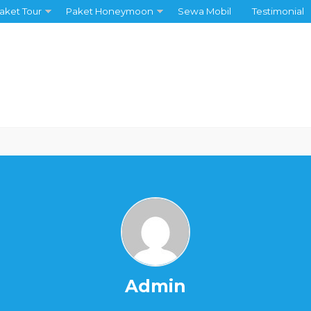
aket Tour
Paket Honeymoon
Sewa Mobil
Testimonial
Admin