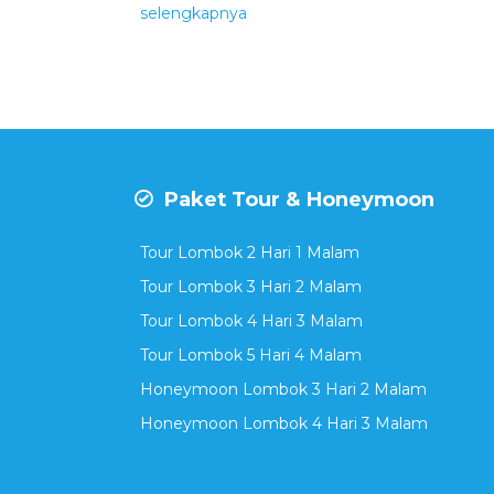
selengkapnya
Paket Tour & Honeymoon
Tour Lombok 2 Hari 1 Malam
Tour Lombok 3 Hari 2 Malam
Tour Lombok 4 Hari 3 Malam
Tour Lombok 5 Hari 4 Malam
Honeymoon Lombok 3 Hari 2 Malam
Honeymoon Lombok 4 Hari 3 Malam