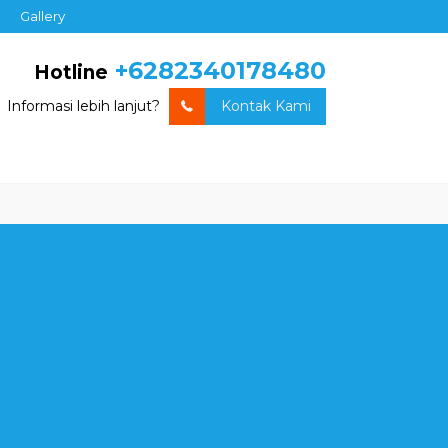
Gallery
+6282340178480
Hotline
Informasi lebih lanjut?
Kontak Kami