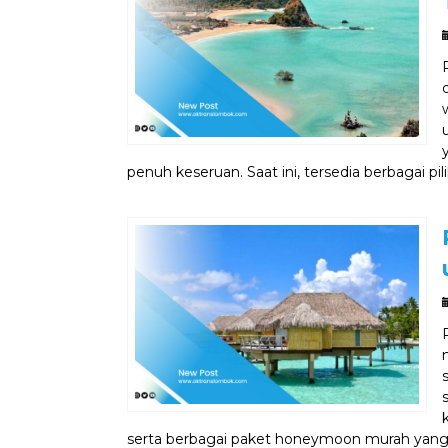
penuh keseruan. Saat ini, tersedia berbagai p
serta berbagai paket honeymoon murah yang 